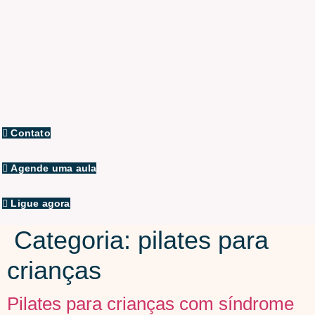
Skip
to
content
Contato
Agende uma aula
Ligue agora
Categoria:
pilates para
crianças
Pilates para crianças com síndrome