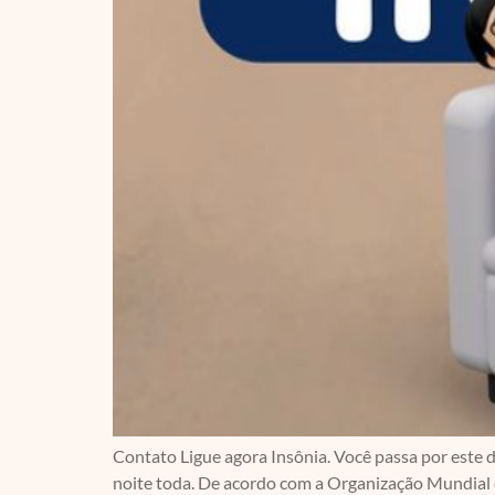
Contato Ligue agora Insônia. Você passa por este 
noite toda. De acordo com a Organização Mundial d