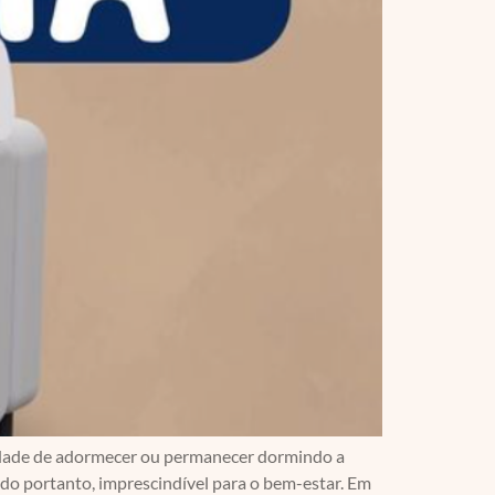
acidade de adormecer ou permanecer dormindo a
do portanto, imprescindível para o bem-estar. Em