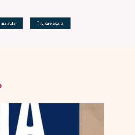
uma aula
Ligue agora
?