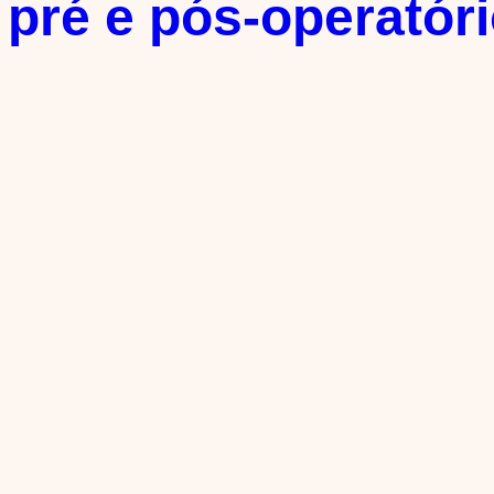
 pré e pós-operatór