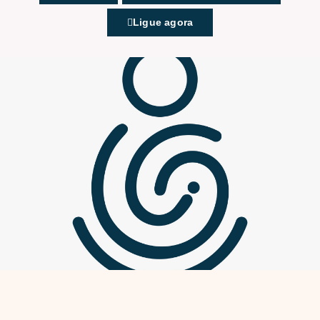
Ligue agora
Pós-operatório em
cirurgia plástica