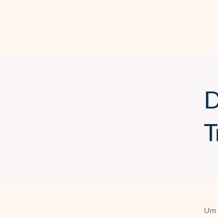
D
T
Um d