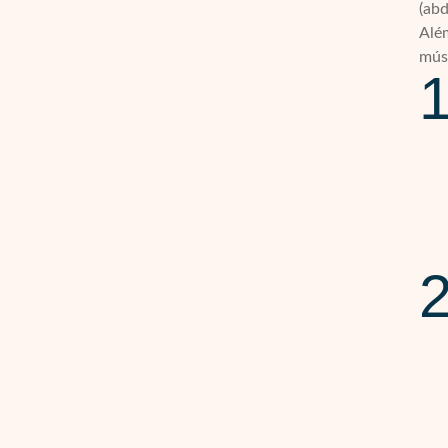
(abd
Além
mús