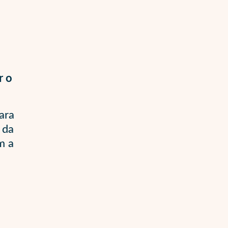
r o
ara
 da
m a