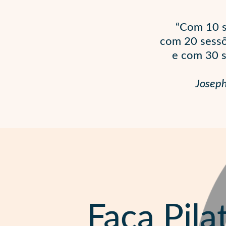
“Com 10 s
com 20 sessõ
e com 30 s
Joseph
Faça Pila