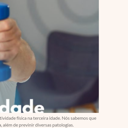
tividade física na terceira idade. Nós sabemos que
 além de previnir diversas patologias.