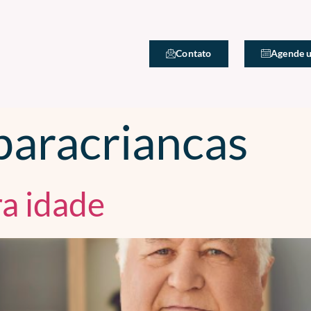
Contato
Agende 
paracriancas
ra idade