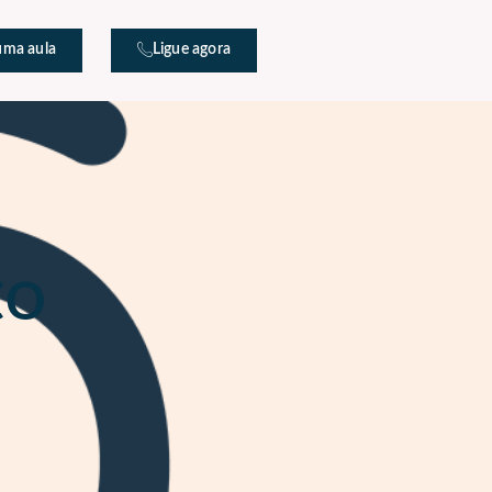
uma aula
Ligue agora
to