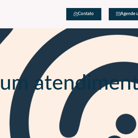
Contato
Agende 
um atendimen